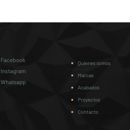
Facebook
Quienes somos
Instagram
Marcas
Whatsapp
Acabados
Proyectos
Contacto