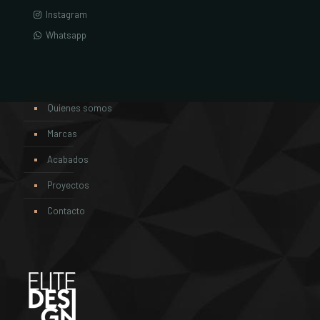
Instagram
Whatsapp
Quienes somos
Marcas
Acabados
Proyectos
Contacto